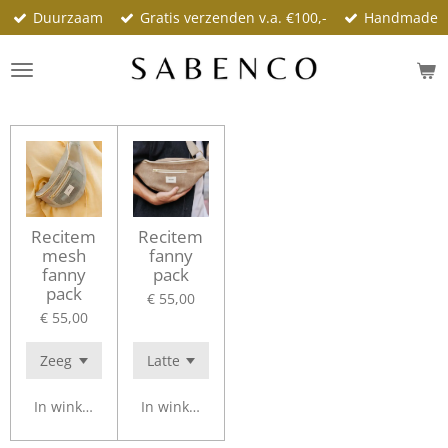
Duurzaam
Gratis verzenden v.a. €100,-
Handmade
Ga
direct
naar
de
hoofdinhoud
Recitem
Recitem
mesh
fanny
fanny
pack
pack
€ 55,00
€ 55,00
In winkelwagen
In winkelwagen