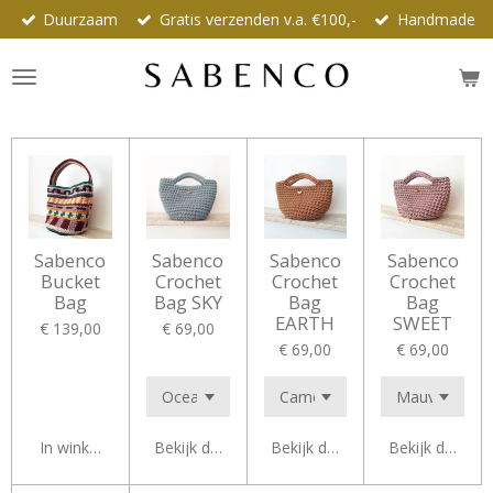
Duurzaam
Gratis verzenden v.a. €100,-
Handmade
Ga
direct
naar
de
hoofdinhoud
Sabenco
Sabenco
Sabenco
Sabenco
Bucket
Crochet
Crochet
Crochet
Bag
Bag SKY
Bag
Bag
EARTH
SWEET
€ 139,00
€ 69,00
€ 69,00
€ 69,00
In winkelwagen
Bekijk details
Bekijk details
Bekijk details