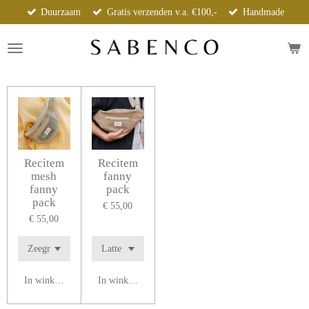
Duurzaam
Gratis verzenden v.a. €100,-
Handmade
Ga
direct
naar
de
hoofdinhoud
Recitem
Recitem
mesh
fanny
fanny
pack
pack
€ 55,00
€ 55,00
In winkelwagen
In winkelwagen